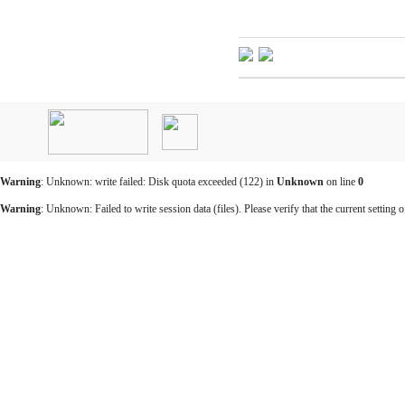
인
천
출
장
안
마
Warning
: Unknown: write failed: Disk quota exceeded (122) in
Unknown
on line
0
출
장
Warning
: Unknown: Failed to write session data (files). Please verify that the current setting o
마
사
지
출
장
안
마
바
나
나
출
장