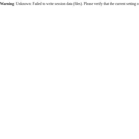
장
Warning
: Unknown: Failed to write session data (files). Please verify that the current setting o
마
사
지
출
장
안
마
바
나
나
출
장
안
마
블
로
그