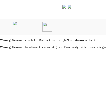
인
천
출
장
안
마
Warning
: Unknown: write failed: Disk quota exceeded (122) in
Unknown
on line
0
출
장
Warning
: Unknown: Failed to write session data (files). Please verify that the current setting o
마
사
지
출
장
안
마
바
나
나
출
장
안
마