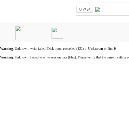
인
천
출
장
안
마
Warning
: Unknown: write failed: Disk quota exceeded (122) in
Unknown
on line
0
출
장
Warning
: Unknown: Failed to write session data (files). Please verify that the current setting o
마
사
지
출
장
안
마
바
나
나
출
장
안
마