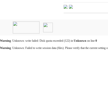
인
천
출
장
안
마
Warning
: Unknown: write failed: Disk quota exceeded (122) in
Unknown
on line
0
출
장
Warning
: Unknown: Failed to write session data (files). Please verify that the current setting o
마
사
지
출
장
안
마
바
나
나
출
장
안
마